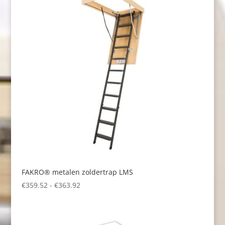
FAKRO® metalen zoldertrap LMS
Prijsklasse:
€
359.52
-
€
363.92
€359.52
tot
€363.92