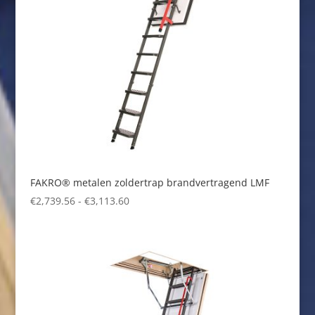
FAKRO® metalen zoldertrap brandvertragend LMF
Prijsklasse:
€
2,739.56
-
€
3,113.60
€2,739.56
tot
€3,113.60