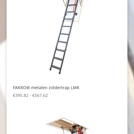
FAKRO® metalen zoldertrap LMK
Prijsklasse:
€
395.82
-
€
567.62
€395.82
tot
€567.62