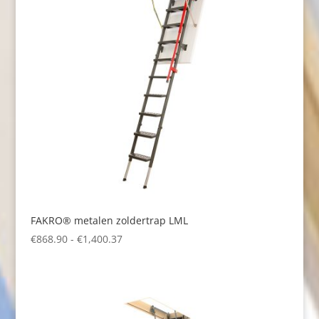
FAKRO® metalen zoldertrap LML
Prijsklasse:
€
868.90
-
€
1,400.37
€868.90
tot
€1,400.37