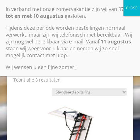
0318795581
info@zoldertrapkopen.com
In verband met onze zomervakantie zijn wij van
17 juli
tot en met 10 augustus
gesloten.
Tijdens deze periode worden bestellingen normaal
verwerkt, maar zijn wij telefonisch niet bereikbaar. Wij
zijn nog wel bereikbaar via e-mail. Vanaf
11 augustus
staan wij weer voor u klaar en nemen wij zo snel
mogelijk contact met u op.
Home
/ Metalen zoldertrap
Metalen zoldertrap
Wij wensen u een fijne zomer!
Toont alle 8 resultaten