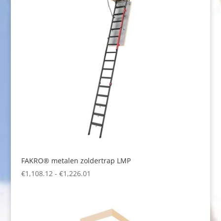
FAKRO® metalen zoldertrap LMP
Prijsklasse:
€
1,108.12
-
€
1,226.01
€1,108.12
tot
€1,226.01