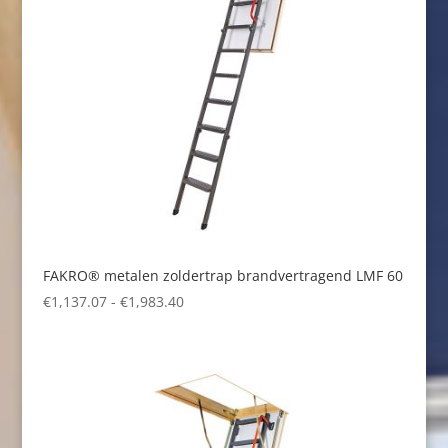
FAKRO® metalen zoldertrap brandvertragend LMF 60
Prijsklasse:
€
1,137.07
-
€
1,983.40
€1,137.07
tot
€1,983.40