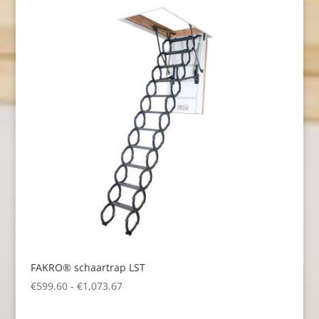
FAKRO® schaartrap LST
Prijsklasse:
€
599.60
-
€
1,073.67
€599.60
tot