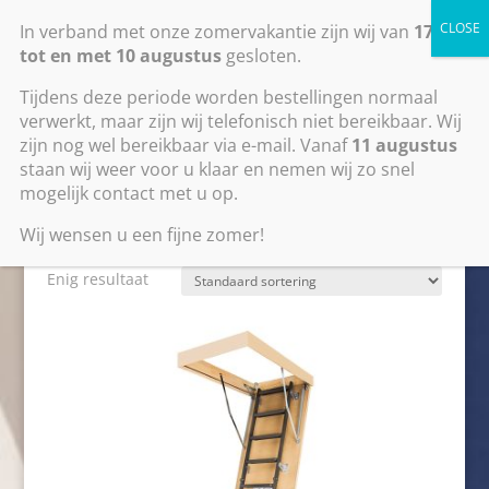
0318795581
info@zoldertrapkopen.com
In verband met onze zomervakantie zijn wij van
17 juli
tot en met 10 augustus
gesloten.
Tijdens deze periode worden bestellingen normaal
verwerkt, maar zijn wij telefonisch niet bereikbaar. Wij
zijn nog wel bereikbaar via e-mail. Vanaf
11 augustus
staan wij weer voor u klaar en nemen wij zo snel
mogelijk contact met u op.
Home
/ Zoldertrap LMS
Zoldertrap LMS
Wij wensen u een fijne zomer!
Enig resultaat