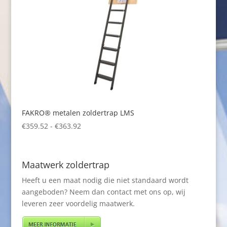
FAKRO® metalen zoldertrap LMS
Prijsklasse:
€
359.52
-
€
363.92
€359.52
tot
€363.92
Maatwerk zoldertrap
Heeft u een maat nodig die niet standaard wordt
aangeboden? Neem dan contact met ons op, wij
leveren zeer voordelig maatwerk.